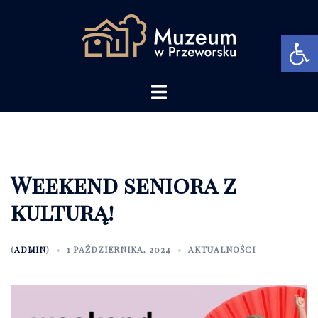
Przejdź
do
Open 
treści
Menu
przełączania
Weekend seniora z
kulturą!
(
ADMIN
)
1 PAŹDZIERNIKA, 2024
AKTUALNOŚCI