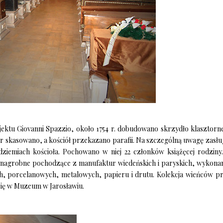
ektu Giovanni Spazzio, około 1754 r. dobudowano skrzydło klasztorn
or skasowano, a kościół przekazano parafii. Na szczególną uwagę zasłu
ziemiach kościoła. Pochowano w niej 22 członków książęcej rodziny
nagrobne pochodzące z manufaktur wiedeńskich i paryskich, wykona
ch, porcelanowych, metalowych, papieru i drutu. Kolekcja wieńców p
 się w Muzeum w Jarosławiu.