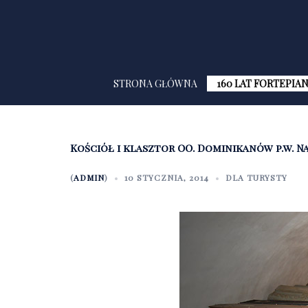
Przejdź
do
treści
STRONA GŁÓWNA
160 LAT FORTEPIA
Kościół i klasztor OO. Dominikanów p.w. Na
(
ADMIN
)
10 STYCZNIA, 2014
DLA TURYSTY