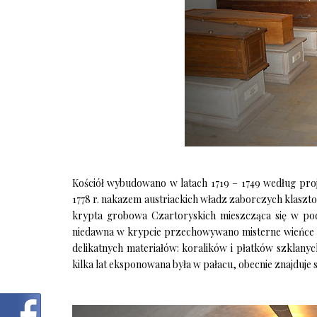
Kościół wybudowano w latach 1719 – 1749 według proj
1778 r. nakazem austriackich władz zaborczych klaszt
krypta grobowa Czartoryskich mieszcząca się w pod
niedawna w krypcie przechowywano misterne wieńce 
delikatnych materiałów: koralików i płatków szklany
kilka lat eksponowana była w pałacu, obecnie znajduje