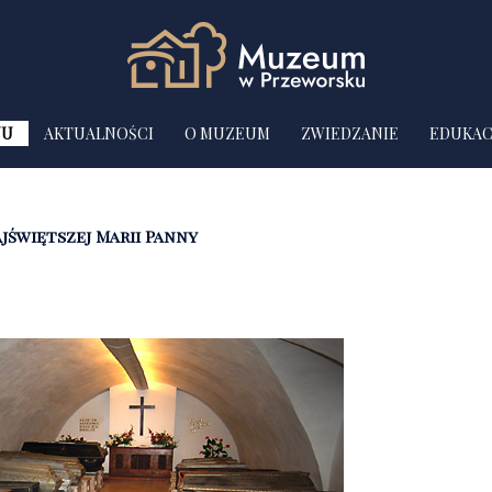
NU
AKTUALNOŚCI
O MUZEUM
ZWIEDZANIE
EDUKAC
jświętszej Marii Panny