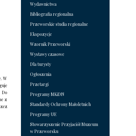
Wydawnictwa
Bibliografia regionalna
Przeworskie studia regionalne
Ekspozycje
Wzornik Przeworski
Wystawy czasowe
Dla turysty
Ogłoszenia
e. W
Przetargi
guje
. Do
Programy MKiDN
ne z
Standardy Ochrony Małoletnich
rzez
Programy UE
Stowarzyszenie Przyjaciół Muzeum
w Przeworsku