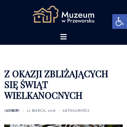
Przejdź
do
Open 
treści
Menu
przełączania
Z OKAZJI ZBLIŻAJĄCYCH
SIĘ ŚWIĄT
WIELKANOCNYCH
(
ADMIN
)
23 MARCA, 2016
AKTUALNOŚCI